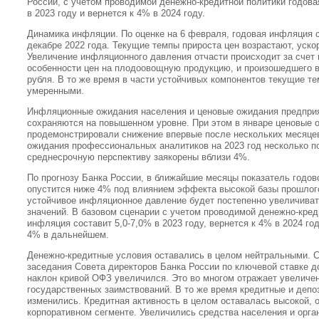
России, с учетом проводимой денежно-кредитной политики годова
в 2023 году и вернется к 4% в 2024 году.
Динамика инфляции. По оценке на 6 февраля, годовая инфляция 
декабре 2022 года. Текущие темпы прироста цен возрастают, уско
Увеличение инфляционного давления отчасти происходит за счет 
особенности цен на плодоовощную продукцию, и произошедшего в
рубля. В то же время в части устойчивых компонентов текущие т
умеренными.
Инфляционные ожидания населения и ценовые ожидания предприя
сохраняются на повышенном уровне. При этом в январе ценовые 
продемонстрировали снижение впервые после нескольких месяце
ожидания профессиональных аналитиков на 2023 год несколько п
среднесрочную перспективу заякорены вблизи 4%.
По прогнозу Банка России, в ближайшие месяцы показатель годо
опустится ниже 4% под влиянием эффекта высокой базы прошлого
устойчивое инфляционное давление будет постепенно увеличиват
значений. В базовом сценарии с учетом проводимой денежно-кред
инфляция составит 5,0-7,0% в 2023 году, вернется к 4% в 2024 го
4% в дальнейшем.
Денежно-кредитные условия оставались в целом нейтральными. 
заседания Совета директоров Банка России по ключевой ставке 
наклон кривой ОФЗ увеличился. Это во многом отражает увеличе
государственных заимствований. В то же время кредитные и депо
изменились. Кредитная активность в целом оставалась высокой, 
корпоративном сегменте. Увеличились средства населения и орга