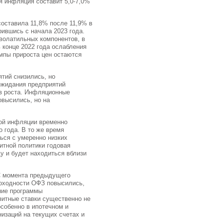
я инфляция составит 5,0-7,0%
составила 11,8% после 11,9% в
рившись с начала 2023 года.
волатильных компонентов, в
 конце 2022 года ослабления
емпы прироста цен остаются
тий снизились, но
ожидания предприятий
в роста. Инфляционные
овысились, но на
вой инфляции временно
 года. В то же время
ься с умеренно низких
итной политики годовая
ду и будет находиться вблизи
С момента предыдущего
доходности ОФЗ повысились,
ние программы
зитные ставки существенно не
особенно в ипотечном и
низаций на текущих счетах и