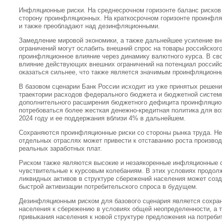
Инфляционные риски. На среднесрочном горизонте баланс рисков
сторону проинфляционных. На краткосрочном горизонте проинфля
и также преобладают над дезинфляционными.
Замедление мировой экономики, а также дальнейшее усиление в
ограничений могут ослабить внешний спрос на товары российского
проинфляционное влияние через динамику валютного курса. В сво
влияние действующих внешних ограничений на потенциал россий
оказаться сильнее, что также является значимым проинфляционн
В базовом сценарии Банк России исходит из уже принятых решен
траектории расходов федерального бюджета и бюджетной систем
дополнительного расширения бюджетного дефицита проинфляцион
потребоваться более жесткая денежно-кредитная политика для в
2024 году и ее поддержания вблизи 4% в дальнейшем.
Сохраняются проинфляционные риски со стороны рынка труда. Не
отдельных отраслях может привести к отставанию роста производ
реальных заработных плат.
Риском также являются высокие и незаякоренные инфляционные 
чувствительные к курсовым колебаниям. В этих условиях продо
ликвидных активов в структуре сбережений населения может соз
быстрой активизации потребительского спроса в будущем.
Дезинфляционным риском для базового сценария является сохран
населения к сбережению в условиях общей неопределенности, а 
привыкания населения к новой структуре предложения на потреби