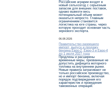
Российские аграрии входят в
новый сельхозгод с серьезным
запасом для внешних поставок,
однако вывезти весь
потенциальный объем может
оказаться непросто. Главным
ограничением становится
логистика на юге страны, через
которую проходит основная часть
зернового экспорта.
06.08.2026
Правительство разрешило
импорт, выпуск и продажу
бензина Евро-2, Евро-3 и Евро-4
до 1 июля 2027 года
Продлены и расширены
временные меры, призванные не
допустить дефицита моторного
топлива на внутреннем рынке.
Новые правила затрагивают не
только российское производство,
но и импорт бензина, включая
порядок подтверждения его
характеристик и проведения
таможенных операций.