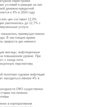
ктурной перестройки
них условий и реакции на них
имой денежно-кредитной
рнется к 4% в 2024 году.
ских цен составил 12,0%
яция увеличилась до 12,7% с
оммунальные услуги.
т показатель преимущественно
года. В настоящее время
ы прироста цен немного
ущие месяцы, инфляционные
на повышенном уровне. При
т с конца лета.
есрочную перспективу
ой политики годовая инфляция
дет находиться вблизи 4% в
Доходности ОФЗ существенно
 ставки постепенно
нтябре.
бенно в корпоративном