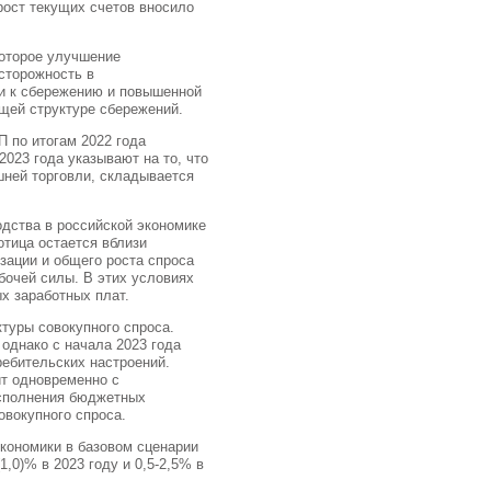
 рост текущих счетов вносило
оторое улучшение
сторожность в
ти к сбережению и повышенной
бщей структуре сбережений.
П по итогам 2022 года
2023 года указывают на то, что
шней торговли, складывается
дства в российской экономике
отица остается вблизи
зации и общего роста спроса
бочей силы. В этих условиях
х заработных плат.
туры совокупного спроса.
однако с начала 2023 года
ребительских настроений.
ит одновременно с
исполнения бюджетных
овокупного спроса.
кономики в базовом сценарии
1,0)% в 2023 году и 0,5-2,5% в