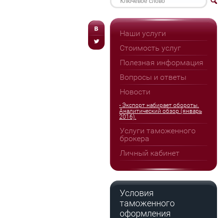
Наши услуги
Стоимость услуг
Полезная информация
Вопросы и ответы
Новости
- Экспорт набирает обороты.
Аналитический обзор (январь
2016).
Услуги таможенного
брокера
Личный кабинет
Условия
таможенного
оформления