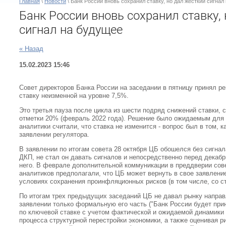
Главная
\
Новости
\ Банк России вновь сохранил ставку, но дал жесткий сигнал
Банк России вновь сохранил ставку,
сигнал на будущее
« Назад
15.02.2023 15:46
Совет директоров Банка России на заседании в пятницу принял р
ставку неизменной на уровне 7,5%.
Это третья пауза после цикла из шести подряд снижений ставки, 
отметки 20% (февраль 2022 года). Решение было ожидаемым для 
аналитики считали, что ставка не изменится - вопрос был в том, 
заявлении регулятора.
В заявлении по итогам совета 28 октября ЦБ обошелся без сигна
ДКП, не стал он давать сигналов и непосредственно перед декаб
него. В феврале дополнительной коммуникации в преддверии сове
аналитиков предполагали, что ЦБ может вернуть в свое заявление
условиях сохранения проинфляционных рисков (в том числе, со с
По итогам трех предыдущих заседаний ЦБ не давал рынку направл
заявлении только формальную его часть ("Банк России будет пр
по ключевой ставке с учетом фактической и ожидаемой динамики
процесса структурной перестройки экономики, а также оценивая р