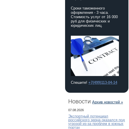
Сроки таможенного
оформления - 3 часа.
Стоимость услуг от 16 000
руб для физических и
юридических лиц.
Спешите!
+7(499)113-04-14
Новости
Архив новостей »
07.08.2026
Экспортный потенциал
российского зерна оказался под
угрозой из-за проблем в южных
портах