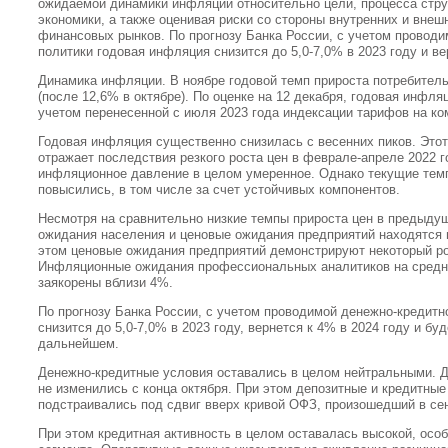
ожидаемой динамики инфляции относительно цели, процесса стру
экономики, а также оценивая риски со стороны внутренних и внеш
финансовых рынков. По прогнозу Банка России, с учетом провод
политики годовая инфляция снизится до 5,0-7,0% в 2023 году и ве
Динамика инфляции. В ноябре годовой темп прироста потребитель
(после 12,6% в октябре). По оценке на 12 декабря, годовая инфл
учетом перенесенной с июля 2023 года индексации тарифов на к
Годовая инфляция существенно снизилась с весенних пиков. Это
отражает последствия резкого роста цен в феврале-апреле 2022 
инфляционное давление в целом умеренное. Однако текущие темп
повысились, в том числе за счет устойчивых компонентов.
Несмотря на сравнительно низкие темпы прироста цен в предыд
ожидания населения и ценовые ожидания предприятий находятся 
этом ценовые ожидания предприятий демонстрируют некоторый рос
Инфляционные ожидания профессиональных аналитиков на средн
заякорены вблизи 4%.
По прогнозу Банка России, с учетом проводимой денежно-кредитн
снизится до 5,0-7,0% в 2023 году, вернется к 4% в 2024 году и бу
дальнейшем.
Денежно-кредитные условия оставались в целом нейтральными. 
не изменились с конца октября. При этом депозитные и кредитные
подстраивались под сдвиг вверх кривой ОФЗ, произошедший в се
При этом кредитная активность в целом оставалась высокой, осо