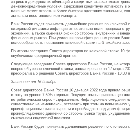
за риск в доходностях облигаций и кредитных ставках может доп
денежно-кредитные условия, сдерживая кредитную активность в 
влияние может оказать и более быстрая адаптация экономики, с
активным восстановлением импорта.
Банк России будет принимать дальнейшие решения по ключевой с
ожидаемой динамики инфляции относительно цели, процесса стру
экономики, а также оценивая риски со стороны внутренних и внеш
финансовых рынков. При усилении проинфляционных рисков Банк
целесообразность повышения ключевой ставки на ближайших зас
По итогам заседания Совета директоров по ключевой ставке 10 ф
опубликовал среднесрочный прогноз.
Следующее заседание Совета директоров Банка России, на котор
вопрос об уровне ключевой ставки, запланировано на 17 марта 20
пресс-релиза о решении Совета директоров Банка России - 13:30 
Заявление от 16 декабря
Совет директоров Банка России 16 декабря 2022 года принял ре
ставку на уровне 7,50% годовых. Текущие темпы прироста цен яв
потребительский спрос - сдержанным. Инфляционные ожидания на
существенно не изменились, оставаясь при этом на повышенном у
проинфляционные риски выросли и преобладают над дезинфляцио
проинфляционного давления со стороны рынка труда, ухудшением
смягчением бюджетной политики.
Банк России будет принимать дальнейшие решения по ключевой с