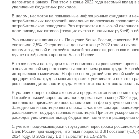
депозитах в банках. При этом в конце 2022 года весомый вклад в
увеличение бюджетных расходов.
В целом, несмотря на повышенные инфляционные ожидания и нек
потребительских настроений, население по-прежнему проявляет о
потребительском поведении. Это отражается в высокой склоннос
доле ликвидных активов (текущих счетов и наличных рублей) в о
Экономическая активность. По оценке Банка России, снижение ВВ
составило 2,5%. Оперативные данные в конце 2022 года и начале 
динамика деловой и потребительской активности, равно как и вне
лучше октябрьского прогноза Банка России.
В то же время на текущем этапе возможности расширения произво
в значительной мере ограничены состоянием рынка труда. Безраб
исторического минимума. На фоне последствий частичной мобили
предприятий на труд во многих отраслях усиливается нехватка ра
рост производительности труда может отставать от роста реальны
В условиях перестройки экономики продолжается изменение струк
Потребительский спрос оставался сдержанным в конце 2022 года, 
появляются признаки его восстановления на фоне улучшения пот
Замедление инвестиционного спроса в частном секторе происход
расширением государственных инвестиций. При этом ускорение 
расходов увеличивает вклад бюджетной политики в расширение с
С учетом продолжающейся структурной перестройки российской э
Банк России прогнозирует, что темп прироста ВВП составит (-1,0)-(
2024 году. В 2025 году ВВП вырастет на 1,5-2,5%.