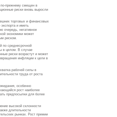
 по-прежнему смещен в
ционные риски вновь выросли
нешних торговых и финансовых
 экспорта и иметь
ю очередь, негативное
ской экономики может
ым риском.
ий по среднесрочной
ы в целом. В случае
ные риски возрастут и может
озвращения инфляции к цели в
хватка рабочей силы в
ительности труда от роста
ожидания, особенно
лжающийся рост наиболее
дать предпосылки для более
ение высокой склонности
также длительности
тельских рынках. Рост премии