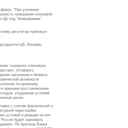
 фразу. "При усилении
разность повышения ключевой
ии ЦБ под "ближайшими"
оэтому регулятор публикует
редседателя ЦБ Эльвиры
шение сохранить ключевую
растают, оставаясь
дания населения и бизнеса
номической активности
аселение по-прежнему
ся признаки восстановления
асходов, ухудшение условий
ионные риски.
тавке с учетом фактической и
ктурной перестройки
них условий и реакции на них
 России будет оценивать
даниях. По прогнозу Банка