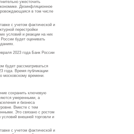
олнительно ужесточить
экономике. Дезинфляционное
опровождающаяся в том числе
тавке с учетом фактической и
ктурной перестройки
них условий и реакции на них
 России будет оценивать
еданиях.
евраля 2023 года Банк России
ом будет рассматриваться
23 года. Время публикации
по московскому времени.
шение сохранить ключевую
ляются умеренными, а
селения и бизнеса
ровне. Вместе с тем
нными. Это связано с ростом
 условий внешней торговли и
тавке с учетом фактической и