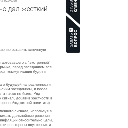
 на будущее
 но дал жесткий
ешение оставить ключевую
стартовавшего с "экстренной"
рынка, перед заседанием все
какая коммуникация будет в
ла о будущей направленности
рьским заседанием, и после
та также не было. Ряд
 сигнал, добавив жесткости в
тороны бюджетной политики).
енного сигнала, используя в
инимать дальнейшие решения
 инфляции относительно цели,
иски со стороны внутренних и