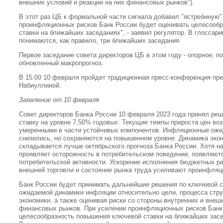
внешних условий и реакции на них финансовых рынков").
В этот раз ЦБ к формальной части сигнала добавил "ястребиную"
проинфляционных рисков Банк России будет оценивать целесооб
ставки на ближайших заседаниях", - заявил регулятор. В глоссар
понимаются, как правило, три ближайших заседания.
Первое заседание совета директоров ЦБ в этом году - опорное, п
обновленный макропрогноз.
В 15:00 10 февраля пройдет традиционная пресс-конференция п
Набиуллиной.
Заявление от 10 февраля
Совет директоров Банка России 10 февраля 2023 года принял ре
ставку на уровне 7,50% годовых. Текущие темпы прироста цен воз
умеренными в части устойчивых компонентов. Инфляционные ожи
снизились, но сохраняются на повышенном уровне. Динамика эко
складывается лучше октябрьского прогноза Банка России. Хотя н
проявляет осторожность в потребительском поведении, появляют
потребительской активности. Ускорение исполнения бюджетных р
внешней торговли и состояние рынка труда усиливают проинфляц
Банк России будет принимать дальнейшие решения по ключевой с
ожидаемой динамики инфляции относительно цели, процесса стру
экономики, а также оценивая риски со стороны внутренних и внеш
финансовых рынков. При усилении проинфляционных рисков Банк
целесообразность повышения ключевой ставки на ближайших засе