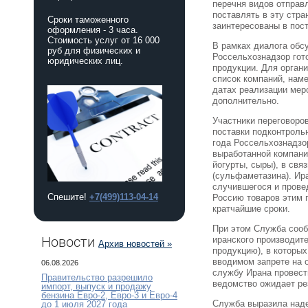
перечня видов отправ
поставлять в эту стр
Сроки таможенного
заинтересованы в пост
оформления - 3 часа.
Стоимость услуг от 16 000
В рамках диалога обс
руб для физических и
Россельхознадзор гот
юридических лиц.
продукции. Для орган
список компаний, нам
датах реализации мер
дополнительно.
Участники переговоро
поставки подконтроль
года Россельхознадзо
выработанной компание
йогурты, сыры), в свя
(сульфаметазина). Ир
случившегося и прове
Спешите!
+7(499)113-04-14
Россию товаров этим 
кратчайшие сроки.
При этом Служба сооб
Новости
иранского производите
Архив новостей »
продукцию), в которы
вводимом запрете на 
06.08.2026
службу Ирана провест
Правительство разрешило
ведомство ожидает ре
импорт, выпуск и продажу
бензина Евро-2, Евро-3 и Евро-4
Служба выразила наде
до 1 июля 2027 года