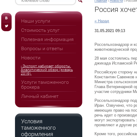
Главная
\
Новости
\ Россия
Россия хоче
Наши услуги
« Назад
Стоимость услуг
31.05.2021 09:13
Полезная информация
Россельхознадзор и к
Вопросы и ответы
животноводческой про
Новости
28 мая состоялись пе
джихада Исламской Ре
- Экспорт набирает обороты.
Аналитический обзор (январь
Российскую сторону н
2016).
Константин Савенков 
Услуги таможенного
Министра сельскохозя
брокера
Глава Ветеринарной о
участие сотрудники М
Личный кабинет
Россельхознадзор под
Иран. Озвучено, что р
имеющих право на пос
речь идет о производ
могут экспортировать 
Условия
проявляют и другие р
таможенного
оформления
Кроме того, российск