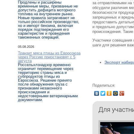
Продлены и расширены
за отправляемыми на 
временные меры, призванные не
обсудили различия ме
допустить дефицита моторного
безопасности продукц
топлива на внутреннем рынке.
запрещенных и вредны
Новые правила затрагивают не
только российское производство,
предоставить деталь
но и импорт бензина, включая
и предельно допустим
порядок подтверждения его
происхождения. Такие
характеристик и проведения
таможенных операций.
Участники совещания 
шаги для решения важ
05.08.2026
Транзит мяса птицы из Евросоюза
через Россию приостановят с 5
августа
Экспорт набира
Россельхлзнадзор временно
ограничит перемещение через
территорию страны мяса и
субпродуктов птицы из
Евросоюза. Решение принято
после обнаружения груза с
Поделиться:
признаками незаконного
происхождения и
недостоверными ветеринарными
документами.
Для участн