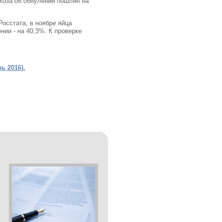
хоза об обнулении пошлин на
осстата, в ноябре яйца
нии - на 40,3%. К проверке
ь 2016).