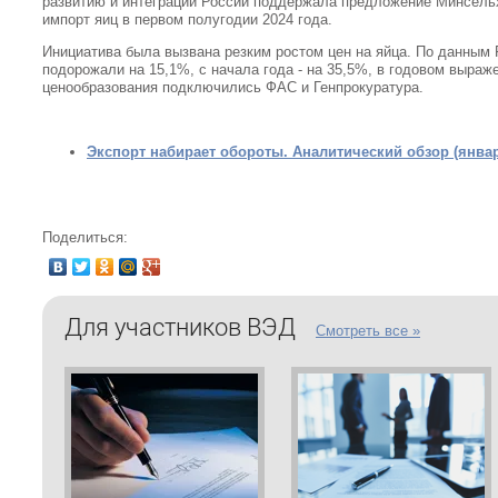
развитию и интеграции России поддержала предложение Минсель
импорт яиц в первом полугодии 2024 года.
Инициатива была вызвана резким ростом цен на яйца. По данным Р
подорожали на 15,1%, с начала года - на 35,5%, в годовом выраже
ценообразования подключились ФАС и Генпрокуратура.
Экспорт набирает обороты. Аналитический обзор (январ
Поделиться:
Для участников ВЭД
Смотреть все »