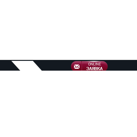
01
Лицензированный 
представитель в а
Домодедово - свид
включении в Реест
таможенных представителей № 
30.12.2013 г.
Copyright © 2014 - 2026