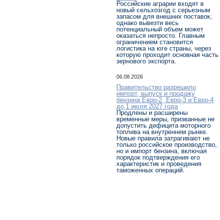
Российские аграрии входят в
новый сельхозгод с серьезным
запасом для внешних поставок,
однако вывезти весь
потенциальный объем может
оказаться непросто. Главным
ограничением становится
логистика на юге страны, через
которую проходит основная часть
зернового экспорта.
06.08.2026
Правительство разрешило
импорт, выпуск и продажу
бензина Евро-2, Евро-3 и Евро-4
до 1 июля 2027 года
Продлены и расширены
временные меры, призванные не
допустить дефицита моторного
топлива на внутреннем рынке.
Новые правила затрагивают не
только российское производство,
но и импорт бензина, включая
порядок подтверждения его
характеристик и проведения
таможенных операций.