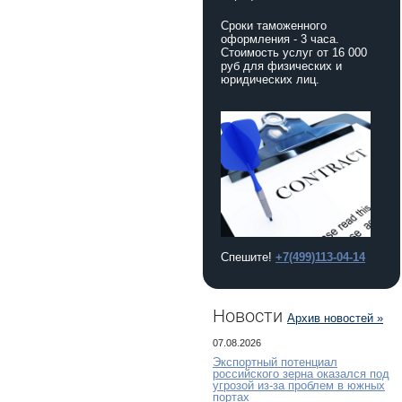
Сроки таможенного
оформления - 3 часа.
Стоимость услуг от 16 000
руб для физических и
юридических лиц.
Спешите!
+7(499)113-04-14
Новости
Архив новостей »
07.08.2026
Экспортный потенциал
российского зерна оказался под
угрозой из-за проблем в южных
портах