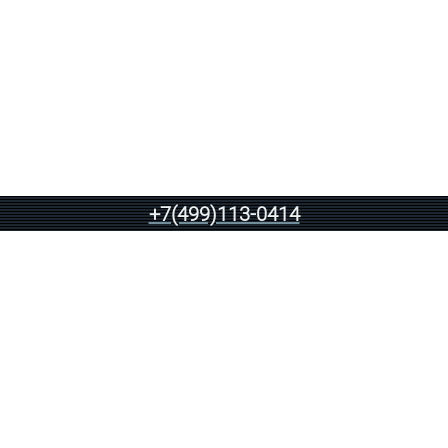
+7(499)113-0414
ПРЕИМУЩЕСТВА НАШЕЙ КОМПАНИИ
02
03
таможенный
Регистрация участников ВЭД в
эропорту
Аэропорту Домодедово на
етельство о
основании только пяти
р
сканированных учредительных
0554/02 от
документов
уровне ФТС.
info@dmecustoms.ru