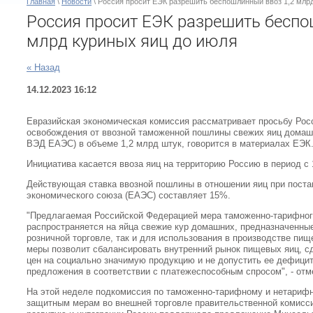
Главная
\
Новости
\ Россия просит ЕЭК разрешить беспошлинный ввоз 1,2 млрд
Россия просит ЕЭК разрешить беспо
млрд куриных яиц до июля
« Назад
14.12.2023 16:12
Евразийская экономическая комиссия рассматривает просьбу Росс
освобождения от ввозной таможенной пошлины свежих яиц домашни
ВЭД ЕАЭС) в объеме 1,2 млрд штук, говорится в материалах ЕЭК
Инициатива касается ввоза яиц на территорию Россию в период с 
Действующая ставка ввозной пошлины в отношении яиц при поста
экономического союза (ЕАЭС) составляет 15%.
"Предлагаемая Российской Федерацией мера таможенно-тарифног
распространяется на яйца свежие кур домашних, предназначенные
розничной торговле, так и для использования в производстве пищ
меры позволит сбалансировать внутренний рынок пищевых яиц, с
цен на социально значимую продукцию и не допустить ее дефицит
предложения в соответствии с платежеспособным спросом", - отм
На этой неделе подкомиссия по таможенно-тарифному и нетариф
защитным мерам во внешней торговле правительственной комисс