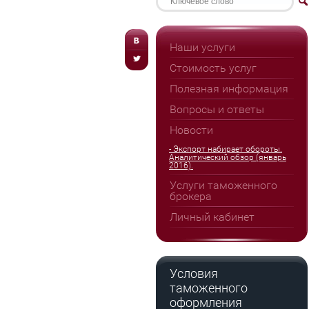
Наши услуги
Стоимость услуг
Полезная информация
Вопросы и ответы
Новости
- Экспорт набирает обороты.
Аналитический обзор (январь
2016).
Услуги таможенного
брокера
Личный кабинет
Условия
таможенного
оформления