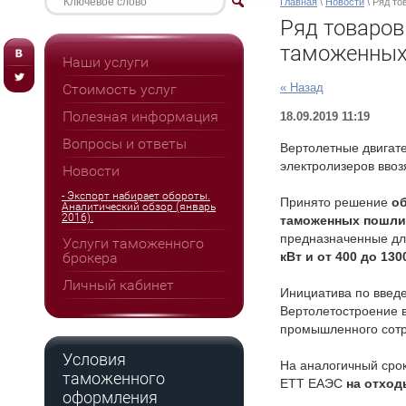
Главная
\
Новости
\ Ряд то
Ряд товаров
таможенных
Наши услуги
Стоимость услуг
« Назад
Полезная информация
18.09.2019 11:19
Вопросы и ответы
Вертолетные двигате
электролизеров вво
Новости
- Экспорт набирает обороты.
Принято решение
об
Аналитический обзор (январь
2016).
таможенных пошлин
предназначенные для
Услуги таможенного
брокера
кВт и от 400 до 130
Личный кабинет
Инициатива по введ
Вертолетостроение в
промышленного сотр
Условия
На аналогичный сро
таможенного
ЕТТ ЕАЭС
на отход
оформления