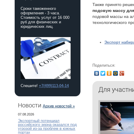
​Также принято реш
Сроки таможенного
подовую массу дл
оформления - 3 часа.
подовой массы на а
Стоимость услуг от 16 000
руб для физических и
технологического пр
юридических лиц.
Экспорт набира
Поделиться:
Спешите!
+7(499)113-04-14
Для участн
Новости
Архив новостей »
07.08.2026
Экспортный потенциал
российского зерна оказался под
угрозой из-за проблем в южных
портах