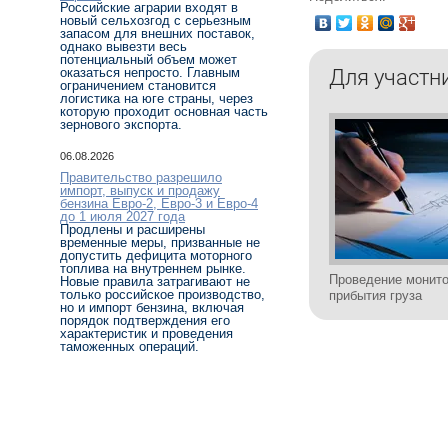
Российские аграрии входят в
новый сельхозгод с серьезным
запасом для внешних поставок,
однако вывезти весь
потенциальный объем может
оказаться непросто. Главным
Для участн
ограничением становится
логистика на юге страны, через
которую проходит основная часть
зернового экспорта.
06.08.2026
Правительство разрешило
импорт, выпуск и продажу
бензина Евро-2, Евро-3 и Евро-4
до 1 июля 2027 года
Продлены и расширены
временные меры, призванные не
допустить дефицита моторного
топлива на внутреннем рынке.
Проведение монито
Новые правила затрагивают не
только российское производство,
прибытия груза
но и импорт бензина, включая
порядок подтверждения его
характеристик и проведения
таможенных операций.