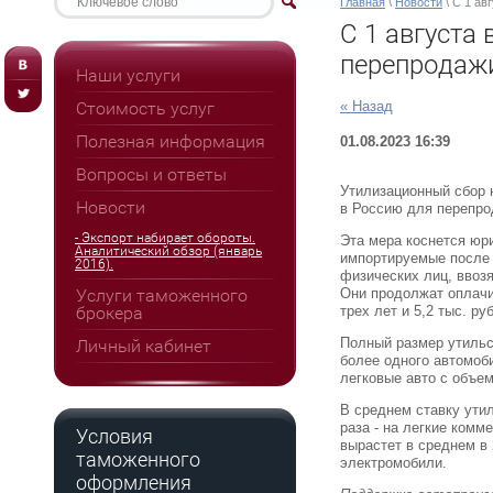
Главная
\
Новости
\ С 1 ав
С 1 августа
перепродаж
Наши услуги
Стоимость услуг
« Назад
Полезная информация
01.08.2023 16:39
Вопросы и ответы
Утилизационный сбор н
Новости
в Россию для перепрод
- Экспорт набирает обороты.
Эта мера коснется юр
Аналитический обзор (январь
импортируемые после 
2016).
физических лиц, ввоз
Услуги таможенного
Они продолжат оплачив
брокера
трех лет и 5,2 тыс. р
Полный размер утильс
Личный кабинет
более одного автомоби
легковые авто с объем
В среднем ставку утил
раза - на легкие комм
Условия
вырастет в среднем в 2
таможенного
электромобили.
оформления