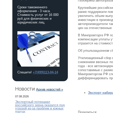
Поддержка автопроиз
Сроки таможенного
Крупнейшие российские
оформления - 3 часа.
ранее поддержали пов
Стоимость услуг от 16 000
увеличить объем выпу
руб для физических и
инвестиции в произво
юридических лиц.
автопроизводители так
цен на отечественные
В Минпромторге РФ по
компенсации уплаты у
отразится на стоимос
Об утилизационном с
Утилизационный сбор 
снижением ввозных по
года - все автоконце
сопоставимые с разме
Спешите!
+7(499)113-04-14
Минпромторгом РФ спе
дифференцировать про
Новости
Архив новостей »
Экспорт набира
07.08.2026
Экспортный потенциал
российского зерна оказался под
угрозой из-за проблем в южных
портах
Поделиться: