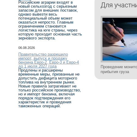
Российские аграрии входят в
Для участн
новый сельхозгод с серьезным
запасом для внешних поставок,
однако вывезти весь
потенциальный объем может
оказаться непросто. Главным
ограничением становится
логистика на юге страны, через
которую проходит основная часть
зернового экспорта.
06.08.2026
Правительство разрешило
импорт, выпуск и продажу
бензина Евро-2, Евро-3 и Евро-4
до 1 июля 2027 года
Проведение монито
Продлены и расширены
прибытия груза
временные меры, призванные не
допустить дефицита моторного
топлива на внутреннем рынке.
Новые правила затрагивают не
только российское производство,
но и импорт бензина, включая
порядок подтверждения его
характеристик и проведения
таможенных операций.