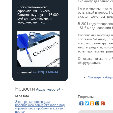
сильному давлению со
Сроки таможенного
По его мнению, нужно
оформления - 3 часа.
есть такой интерес. Н
Стоимость услуг от 16 000
сказал также торгпред
руб для физических и
юридических лиц.
В 2021 году товарообо
- $1,6 млрд, сообщил
Российский торгпред 
составил $9 млрд., п
того, что такая крупн
нефтепродукты, по сло
есть перспективы разв
Он сказал также, что
оборудованию.
Спешите!
+7(499)113-04-14
Экспорт набира
Новости
Архив новостей »
07.08.2026
Поделиться:
Экспортный потенциал
российского зерна оказался под
угрозой из-за проблем в южных
портах