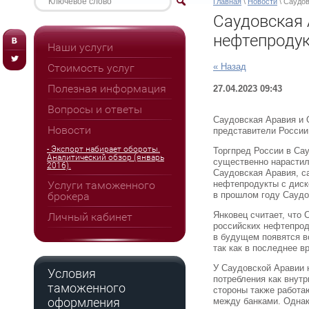
Главная
\
Новости
\ Саудов
Саудовская 
нефтепродук
Наши услуги
Стоимость услуг
« Назад
Полезная информация
27.04.2023 09:43
Вопросы и ответы
Саудовская Аравия и 
Новости
представители России
- Экспорт набирает обороты.
Торгпред России в Са
Аналитический обзор (январь
существенно нарастил
2016).
Саудовская Аравия, с
Услуги таможенного
нефтепродукты с диско
брокера
в прошлом году Саудо
Янковец считает, что
Личный кабинет
российских нефтепрод
в будущем появятся в
так как в последнее 
У Саудовской Аравии 
Условия
потребления как внутр
таможенного
стороны также работа
оформления
между банками. Однак